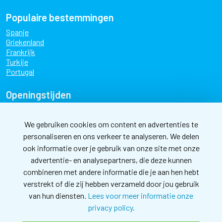
Populaire bestemmingen
Spanje
Griekenland
Frankrijk
Turkije
Portugal
Openingstijden
maandag
09:00 - 17:30
dinsdag
09:00 - 17:30
We gebruiken cookies om content en advertenties te
personaliseren en ons verkeer te analyseren. We delen
woensdag
09:00 - 17:30
ook informatie over je gebruik van onze site met onze
donderdag
09:00 - 17:30
advertentie- en analysepartners, die deze kunnen
vrijdag
09:00 - 17:30
combineren met andere informatie die je aan hen hebt
zaterdag
10:00 - 17:00
verstrekt of die zij hebben verzameld door jou gebruik
van hun diensten.
Lees voor meer informatie onze
Nieuwsbrief
privacy policy.
Meld je aan voor de nieuwsbrief en blijf op de hoogte