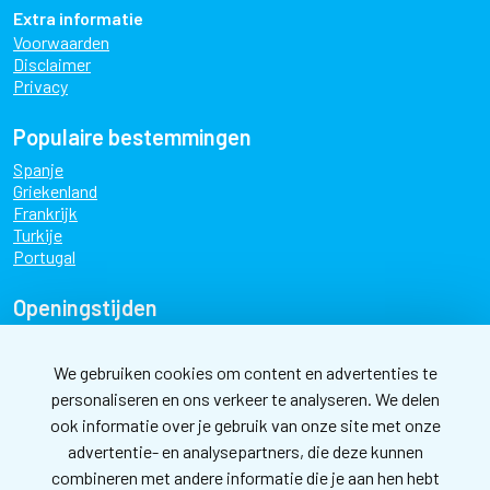
Extra informatie
Voorwaarden
Disclaimer
Privacy
Populaire bestemmingen
Spanje
Griekenland
Frankrijk
Turkije
Portugal
Openingstijden
maandag
09:00 - 17:30
dinsdag
09:00 - 17:30
We gebruiken cookies om content en advertenties te
personaliseren en ons verkeer te analyseren. We delen
woensdag
09:00 - 17:30
ook informatie over je gebruik van onze site met onze
donderdag
09:00 - 17:30
advertentie- en analysepartners, die deze kunnen
vrijdag
09:00 - 17:30
combineren met andere informatie die je aan hen hebt
zaterdag
10:00 - 17:00