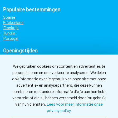
Populaire bestemmingen
Spanje
Griekenland
Frankrijk
Turkije
Portugal
Openingstijden
maandag
09:00 - 17:30
dinsdag
09:00 - 17:30
We gebruiken cookies om content en advertenties te
personaliseren en ons verkeer te analyseren. We delen
woensdag
09:00 - 17:30
ook informatie over je gebruik van onze site met onze
donderdag
09:00 - 17:30
advertentie- en analysepartners, die deze kunnen
vrijdag
09:00 - 17:30
combineren met andere informatie die je aan hen hebt
zaterdag
10:00 - 17:00
verstrekt of die zij hebben verzameld door jou gebruik
van hun diensten.
Lees voor meer informatie onze
Nieuwsbrief
privacy policy.
Meld je aan voor de nieuwsbrief en blijf op de hoogte