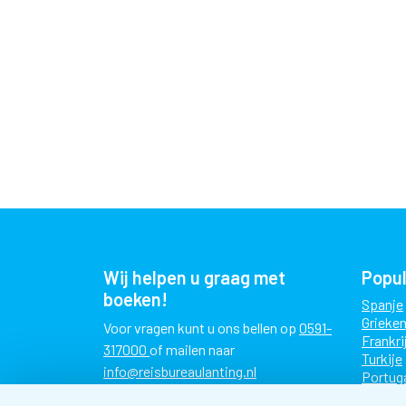
Wij helpen u graag met
Popu
boeken!
Spanje
Grieken
Voor vragen kunt u ons bellen op
0591-
Frankri
317000
of mailen naar
Turkije
info@reisbureaulanting.nl
Portug