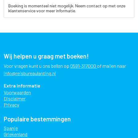
Boeking is momenteel niet mogelijk. Neem contact op met onze
klantenservice voor meer informatie.
Wij helpen u graag met boeken!
Voor vragen kunt u ons bellen op
0591-317000
of mailen naar
info@reisbureaulanting.nl
Extra informatie
Voorwaarden
Disclaimer
Privacy
Populaire bestemmingen
Spanje
Griekenland