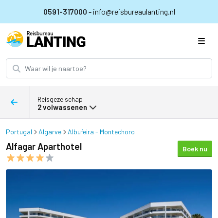
0591-317000
- info@reisbureaulanting.nl
Reisgezelschap
2 volwassenen
Portugal
Algarve
Albufeira - Montechoro
Alfagar Aparthotel
Boek nu
Alfagar Aparthotel afbeeldingen