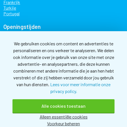
Frankrijk
Turkije
Portugal
Openingstijden
maandag
09:00 - 17:30
dinsdag
09:00 - 17:30
We gebruiken cookies om content en advertenties te
personaliseren en ons verkeer te analyseren. We delen
woensdag
09:00 - 17:30
ook informatie over je gebruik van onze site met onze
donderdag
09:00 - 17:30
advertentie- en analysepartners, die deze kunnen
vrijdag
09:00 - 17:30
combineren met andere informatie die je aan hen hebt
zaterdag
10:00 - 17:00
verstrekt of die zij hebben verzameld door jou gebruik
van hun diensten.
Lees voor meer informatie onze
Nieuwsbrief
privacy policy.
Meld je aan voor de nieuwsbrief en blijf op de hoogte
Alle cookies toestaan
Alleen essentiële cookies
Afspraak maken
Voorkeur beheren